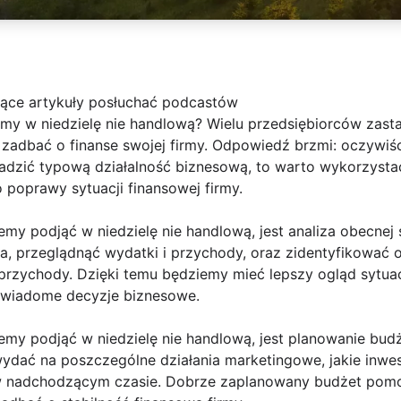
jące artykuły posłuchać podcastów
my w niedzielę nie handlową? Wielu przedsiębiorców zasta
adbać o finanse swojej firmy. Odpowiedź brzmi: oczywiście
dzić typową działalność biznesową, to warto wykorzystać
 poprawy sytuacji finansowej firmy.
my podjąć w niedzielę nie handlową, jest analiza obecnej s
, przeglądnąć wydatki i przychody, oraz zidentyfikować
przychody. Dzięki temu będziemy mieć lepszy ogląd sytuac
świadome decyzje biznesowe.
my podjąć w niedzielę nie handlową, jest planowanie budż
ydać na poszczególne działania marketingowe, jakie inwes
 w nadchodzącym czasie. Dobrze zaplanowany budżet pom