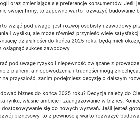
logii oraz zmieniające się preferencje konsumentów. Jeśli 
enie swojej firmy, to zapewne warto rozważyć budowanie b
rto wziąć pod uwagę, jest rozwój osobisty i zawodowy pr
 i wysiłku, ale może również przynieść wiele satysfakcji 
ynuację działalności do końca 2025 roku, będą mieli okaz
az osiągnąć sukces zawodowy.
brać pod uwagę ryzyko i niepewność związane z prowadze
ie z planem, a niepowodzenia i trudności mogą zniechęca
y na przyszłość, zanim podejmiesz decyzję o dalszym rozwo
ować biznes do końca 2025 roku? Decyzja należy do Cieb
ka rynku, własne ambicje i zaangażowanie w biznes. Koniec
i dostosowywanie się do nowych wyzwań. Jeśli jesteś goto
ozwój biznesowy, to z pewnością warto rozważyć budowani