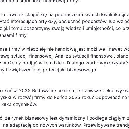
adbać o stabilność finansową firmy.
to również skupić się na podnoszeniu swoich kwalifikacji z
tać interesujące artykuły, posłuchać podcastów, lub wzią
ięki temu poszerzymy swoją wiedzę i umiejętności, co prz
nsami firmy.
nse firmy w niedzielę nie handlową jest możliwe i nawe
rawę sytuacji finansowej. Analiza sytuacji finansowej, pla
óre możemy podjąć w ten dzień. Dlatego warto wykorzystać 
my i zwiększenie jej potencjału biznesowego.
 końca 2025 Budowanie biznesu jest zawsze pełne wyzwań
iłki w rozwój firmy do końca 2025 roku? Odpowiedź na to 
kilka czynników.
ć, że rynek biznesowy jest dynamiczny i podlega ciągłym 
wi na adaptację do nowych warunków. Przewidywane trendy 