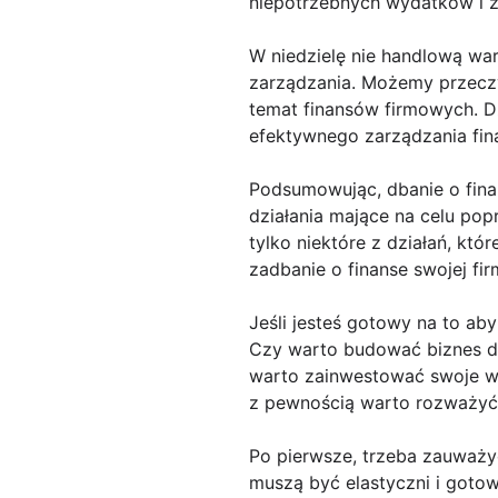
niepotrzebnych wydatków i z
W niedzielę nie handlową war
zarządzania. Możemy przeczy
temat finansów firmowych. Dz
efektywnego zarządzania fina
Podsumowując, dbanie o fina
działania mające na celu pop
tylko niektóre z działań, kt
zadbanie o finanse swojej fir
Jeśli jesteś gotowy na to aby
Czy warto budować biznes do
warto zainwestować swoje wys
z pewnością warto rozważyć 
Po pierwsze, trzeba zauważy
muszą być elastyczni i goto