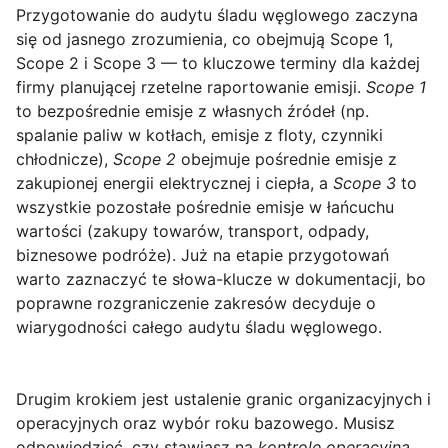
Przygotowanie do audytu śladu węglowego
zaczyna
się od jasnego zrozumienia, co obejmują
Scope 1,
Scope 2 i Scope 3
— to kluczowe terminy dla każdej
firmy planującej rzetelne raportowanie emisji.
Scope 1
to bezpośrednie emisje z własnych źródeł (np.
spalanie paliw w kotłach, emisje z floty, czynniki
chłodnicze),
Scope 2
obejmuje pośrednie emisje z
zakupionej energii elektrycznej i ciepła, a
Scope 3
to
wszystkie pozostałe pośrednie emisje w łańcuchu
wartości (zakupy towarów, transport, odpady,
biznesowe podróże). Już na etapie przygotowań
warto zaznaczyć te słowa-klucze w dokumentacji, bo
poprawne rozgraniczenie zakresów decyduje o
wiarygodności całego audytu śladu węglowego.
Drugim krokiem jest ustalenie granic organizacyjnych i
operacyjnych oraz wybór roku bazowego. Musisz
odpowiedzieć, czy stawiasz na
kontrolę operacyjną