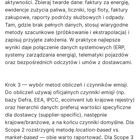
aktywności.
Zbieraj twarde dane: faktury za energię,
ewidencje zużycia paliwa, liczniki, logi floty, faktury
zakupowe, raporty podróży służbowych i odpady.
Tam, gdzie brak pełnych danych, stosuj wiarygodne
metody szacunkowe (próbkowanie i ekstrapolacja) i
zapisuj przyjęte założenia. W praktyce najlepsze
wyniki daje połączenie danych systemowych (ERP,
systemy zarządzania energią), telematyki pojazdów
oraz bezpośrednich odczytów i umów z dostawcami.
Krok 3 — wybór metod obliczeń i czynników emisji.
Do obliczeń używaj oficjalnych
czynniki emisji
(np.
bazy Defra, EEA, IPCC, ecoinvent lub krajowe rejestry)
oraz hierarchii danych: preferuj wartości specyficzne
dla dostawcy (supplier-specific), następnie
krajowe/branżowe, a na końcu czynniki domyślne. Dla
Scope 2
rozstrzygnij metodę
location-based
vs.
market-based
— obie warto raportować. Dla
Scope 3