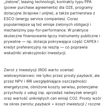
„zielone”, leasing technologii, kontrakty typu PPA
(power purchase agreements) dla OZE, programy
dotacyjne (krajowe i unijne), a także partnerstwa z
ESCO (energy service companies). Coraz
popularniejsze są też emisje zielonych obligacji i
mechanizmy pay-for-performance. W praktyce
skuteczne finansowanie łączy instrumenty publiczne i
prywatne — np. dotacja pokrywająca część CAPEX i
kredyt preferencyjny na resztę — co poprawia
wskaźniki atrakcyjności inwestycji.
Zwrot z inwestycji (ROI)
warto oceniać
wielowymiarowo: nie tylko przez prosty
payback
, ale
przez NPV i IRR uwzględniające oszczędności
energetyczne, obniżone koszty serwisu, potencjalne
przychody z usług (np. sprzedaż nadwyżek energii)
oraz wartość unikniętych cen emisji CO2. Prosty wzór
na okres zwrotu:
payback = koszt inwestycji / roczne