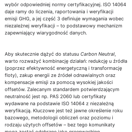
wybór odpowiedniej normy certyfikacyjnej.
ISO 14064
daje ramy do liczenia, raportowania i weryfikacji
emisji GHG, a jej część 3 definiuje wymagania wobec
niezależnej weryfikacji – to podstawowy mechanizm
zapewniający wiarygodność danych.
Aby skutecznie dążyć do statusu
Carbon Neutral
,
warto rozważyć kombinację działań: redukcję u źródła
(poprzez efektywność energetyczną i transformację
floty), zakup energii ze źródeł odnawialnych oraz
kompensacje emisji za pomocą wysokiej jakości
offsetów. Zalecanym standardem potwierdzającym
neutralność jest np.
PAS 2060
lub certyfikaty
wydawane na podstawie ISO 14064 z niezależną
weryfikacją. Kluczowe jest też jawne określenie roku
bazowego, metodologii obliczeń oraz poziomu i
rodzaju użytych offsetów – bez tego komunikaty
mogą zostać odebrane jako greenwashing.