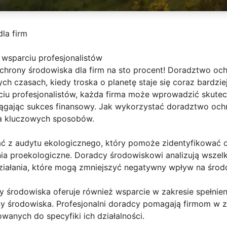
la firm
 wsparciu profesjonalistów
hrony środowiska dla firm na sto procent! Doradztwo ochr
ych czasach, kiedy troska o planetę staje się coraz bardzie
ciu profesjonalistów, każda firma może wprowadzić skutec
iągając sukces finansowy. Jak wykorzystać doradztwo och
ka kluczowych sposobów.
ać z audytu ekologicznego, który pomoże zidentyfikować o
a proekologiczne. Doradcy środowiskowi analizują wszelki
działania, które mogą zmniejszyć negatywny wpływ na środ
y środowiska oferuje również wsparcie w zakresie spełni
ny środowiska. Profesjonalni doradcy pomagają firmom w z
anych do specyfiki ich działalności.