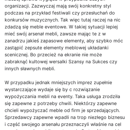
organizacji. Zazwyczaj mają swój konkretny styl
podczas na przykład festiwali czy przesłuchań do
konkursów muzycznych. Tak więc tutaj raczej na nic
zdadzą się meble eventowe. W takiej sytuacji lepiej
mieć swój arsenał mebli, zawsze mając te z w
zanadrzu jakieś zapasowe elementy, aby szybko móc
zastąpić zepsute elementy meblowej układanki
scenicznej. Bo przecież na ekranie nie może
zabraknąć kultowej wersalki Szansy na Sukces czy
innych sławnych mebli.
W przypadku jednak mniejszych imprez zupełnie
wystarczające wydaje się by c rozwiązanie
wypożyczania mebli na eventy. Taka usługa zrodziła
się zapewne z potrzeby chwili. Niektórzy zapewne
chcieli wypożyczać meble od firm je sprzedających.
Sprzedawcy zapewne wpadli na trop niezłego biznesu
i część swojego arsenału przeznaczyli właśnie na cel