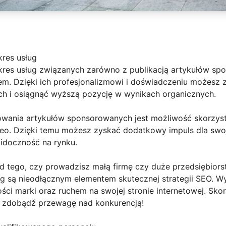
kres usług
kres usług związanych zarówno z publikacją artykułów spo
m. Dzięki ich profesjonalizmowi i doświadczeniu możesz z
h i osiągnąć wyższą pozycję w wynikach organicznych.
wania artykułów sponsorowanych jest możliwość skorzysta
o. Dzięki temu możesz zyskać dodatkowy impuls dla swojej
widoczność na rynku.
d tego, czy prowadzisz małą firmę czy duże przedsiębiors
ng są nieodłącznym elementem skutecznej strategii SEO. Wyk
ci marki oraz ruchem na swojej stronie internetowej. Skor
i zdobądź przewagę nad konkurencją!