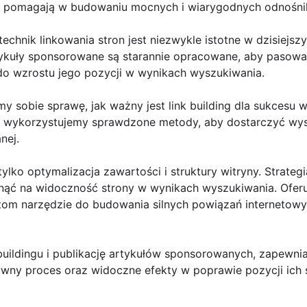
re pomagają w budowaniu mocnych i wiarygodnych odnośni
chnik linkowania stron jest niezwykle istotne w dzisiejs
ykuły sponsorowane są starannie opracowane, aby pasować 
 do wzrostu jego pozycji w wynikach wyszukiwania.
 sobie sprawę, jak ważny jest link building dla sukcesu w
i wykorzystujemy sprawdzone metody, aby dostarczyć wysok
nej.
ylko optymalizacja zawartości i struktury witryny. Strategia
ynąć na widoczność strony w wynikach wyszukiwania. Ofer
ntom narzędzie do budowania silnych powiązań internetowy
 buildingu i publikację artykułów sponsorowanych, zapewn
ywny proces oraz widoczne efekty w poprawie pozycji ich 