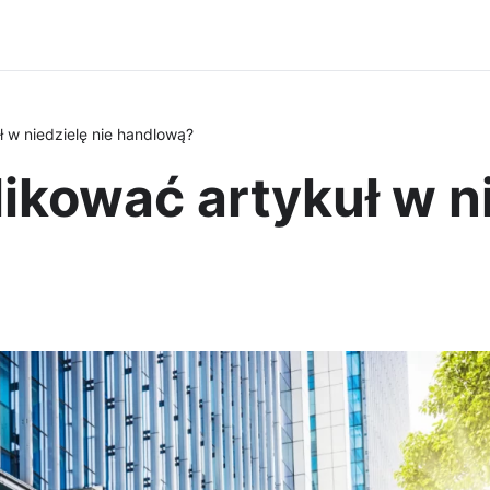
 w niedzielę nie handlową?
kować artykuł w ni