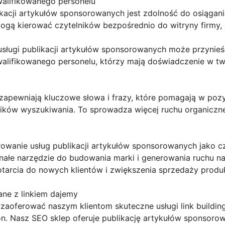
alifikowanego personelu
kacji artykułów sponsorowanych jest zdolność do osiągania 
ogą kierować czytelników bezpośrednio do witryny firmy, 
 usługi publikacji artykułów sponsorowanych może przynieść
alifikowanego personelu, którzy mają doświadczenie w two
apewniają kluczowe słowa i frazy, które pomagają w poz
ników wyszukiwania. To sprowadza więcej ruchu organiczne
owanie usług publikacji artykułów sponsorowanych jako cz
onałe narzędzie do budowania marki i generowania ruchu na 
tarcia do nowych klientów i zwiększenia sprzedaży produk
ane z linkiem dajemy
oferować naszym klientom skuteczne usługi link buildingu
on. Nasz SEO sklep oferuje publikację artykułów sponsoro