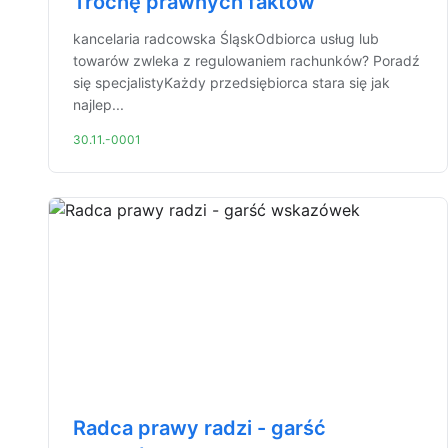
Trochę prawnych faktów
kancelaria radcowska ŚląskOdbiorca usług lub
towarów zwleka z regulowaniem rachunków? Poradź
się specjalistyKażdy przedsiębiorca stara się jak
najlep...
30.11.-0001
Radca prawy radzi - garść